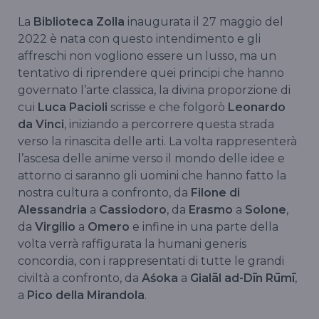
La
Biblioteca Zolla
inaugurata il 27 maggio del
2022 è nata con questo intendimento e gli
affreschi non vogliono essere un lusso, ma un
tentativo di riprendere quei principi che hanno
governato l’arte classica, la divina proporzione di
cui
Luca Pacioli
scrisse e che folgorò
Leonardo
da Vinci
, iniziando a percorrere questa strada
verso la rinascita delle arti. La volta rappresenterà
l’ascesa delle anime verso il mondo delle idee e
attorno ci saranno gli uomini che hanno fatto la
nostra cultura a confronto, da
Filone di
Alessandria
a
Cassiodoro
, da
Erasmo
a
Solone
,
da
Virgilio
a
Omero
e infine in una parte della
volta verrà raffigurata la humani generis
concordia, con i rappresentati di tutte le grandi
civiltà a confronto, da
Aśoka
a
Gialāl ad-Dīn Rūmī
,
a
Pico della Mirandola
.