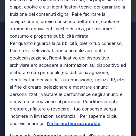
e app, cookie e altri identificatori tecnici per garantire la
fruizione dei contenuti digitali Rai e facilitare la
Facebook
Instagram
Twitter
navigazione e, previo consenso dell'utente, cookie e
strumenti equivalenti, anche di terzi, per misurare il
consumo e proporre pubblicità mirata.
Per quanto riguarda la pubblicità, dietro tuo consenso,
Rai e terzi selezionati possono utilizzare dati di
geolocalizzazione, l'identificativo del dispositivo,
archiviare e/o accedere a informazioni sul dispositivo ed
elaborare dati personali (es. dati di navigazione,
identificatori derivati dall'autenticazione, indirizzi IP, etc)
al fine di creare, selezionare e mostrare annunci
personalizzati, valutare le performance degli annunci e
derivare osservazioni sul pubblico. Puoi liberamente
prestare, rifiutare o revocare il tuo consenso senza
incorrere in limitazioni sostanziali. Per saperne di più
puoi visionare qui
l'informativa sui cookie
.
Premendo
Acconsento
, acconsenti all'uso di cookie e