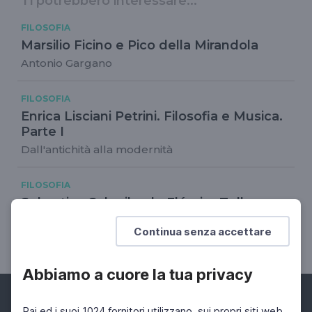
Ti potrebbero interessare...
FILOSOFIA
Marsilio Ficino e Pico della Mirandola
Antonio Gargano
FILOSOFIA
Enrica Lisciani Petrini. Filosofia e Musica.
Parte I
Dall'antichità alla modernità
FILOSOFIA
Sebastian Schwibach. Elémire Zolla
Il risveglio dell'intelletto d'amore. Sentieri di una
Continua senza accettare
conoscenza trasformativa
Abbiamo a cuore la tua privacy
Rai ed i suoi 1024 fornitori utilizzano, sui propri siti web