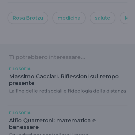
Rosa Brotzu
medicina
salute
Med
Ti potrebbero interessare...
FILOSOFIA
Massimo Cacciari. Riflessioni sul tempo
presente
La fine delle reti sociali e l'ideologia della distanza
FILOSOFIA
Alfio Quarteroni: matematica e
benessere
Equazioni per controllare il cuore