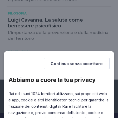
FILOSOFIA
Luigi Cavanna. La salute come
benessere psicofisico
L'importanza della prevenzione e della medicina
del territorio
RAI CULTURA
Gianpaolo Donzelli. La cura della persona
Continua senza accettare
L'attenzione al benessere psico-emozionale
Abbiamo a cuore la tua privacy
Rai ed i suoi 1024 fornitori utilizzano, sui propri siti web
e app, cookie e altri identificatori tecnici per garantire la
fruizione dei contenuti digitali Rai e facilitare la
Facebook
Instagram
Twitter
navigazione e, previo consenso dell'utente, cookie e