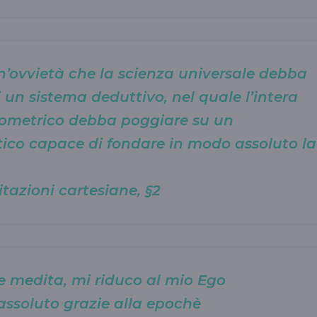
un’ovvietà che la scienza universale debba
i un sistema deduttivo, nel quale l’intera
eometrico debba poggiare su un
co capace di fondare in modo assoluto la
azioni cartesiane, §2
he medita, mi riduco al mio Ego
assoluto grazie alla epochè