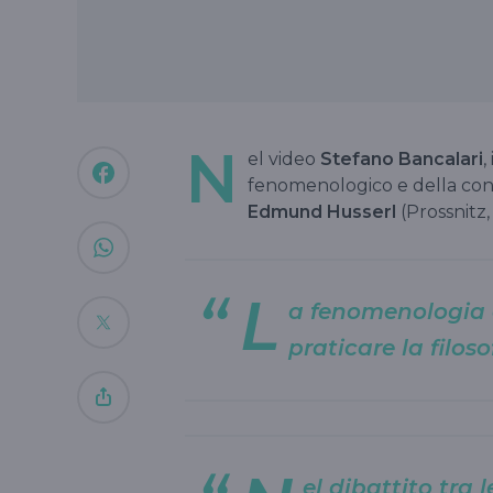
N
el video
Stefano Bancalari
,
fenomenologico e della conc
Edmund Husserl
(Prossnitz,
L
a fenomenologia 
praticare la filos
el dibattito tra 