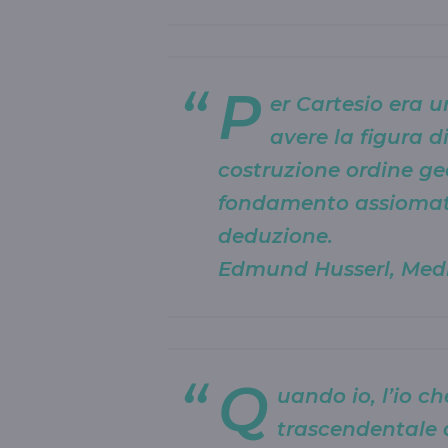
P
er Cartesio era 
avere la figura d
costruzione ordine g
fondamento assiomati
deduzione.
Edmund Husserl, Medit
Q
uando io, l’io c
trascendentale 