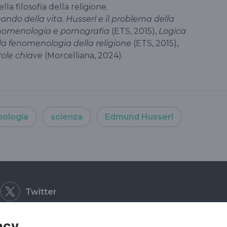
lla filosofia della religione.
ondo della vita. Husserl e il problema della
omenologia e pornografia
(ETS, 2015),
Logica
lla fenomenologia della religione
(ETS, 2015),
role chiave
(Morcelliana, 2024).
ologia
scienza
Edmund Husserl
Twitter
acy