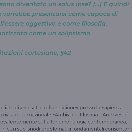
ono diventato un solus ipse? […] E quindi
e vorrebbe presentarsi come capace di
ll’essere oggettivo e come filosofia,
matizzata come un solipsismo
tazioni cartesiane, §42
ociato di «Filosofia della religione» presso la Sapienza
 rivista internazionale «Archivio di filosofia – Archives of
 prevalentemente sulla fenomenologia contemporanea,
 in cui i suoi snodi problematici fondamentali consenton