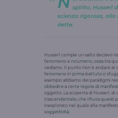
N
spirito, Husserl 
scienza rigorosa, all
dette.
Husserl compie un salto decisivo ri
fenomeno e noumeno, ossia tra quel
vediamo. Il punto non è andare al d
fenomeno in prima battuta ci sfugge
esempio abbiamo dei paradigmi restr
obbedire a certe regole di manifest
oggetto. La scoperta di Husserl, di
trascendentale, che rifiuta questi pa
inesplorato nel quale alla manifes
soggettività.