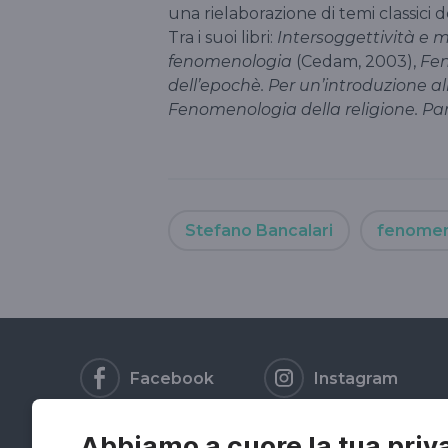
una rielaborazione di temi classici de
Tra i suoi libri:
Intersoggettività e m
fenomenologia
(Cedam, 2003),
Fen
dell’epochè. Per un’introduzione a
Fenomenologia della religione. Pa
Stefano Bancalari
fenomen
Facebook
Instagram
Abbiamo a cuore la tua priv