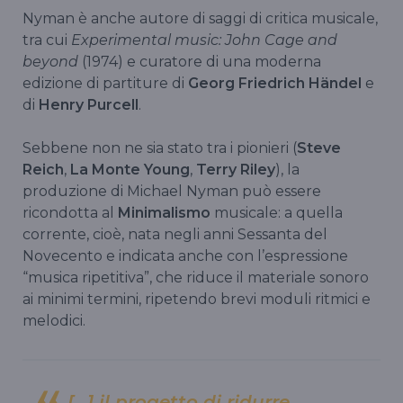
Nyman è anche autore di saggi di critica musicale,
tra cui
Experimental music: John Cage and
beyond
(1974) e curatore di una moderna
edizione di partiture di
Georg Friedrich Händel
e
di
Henry Purcell
.
Sebbene non ne sia stato tra i pionieri (
Steve
Reich
,
La Monte Young
,
Terry Riley
), la
produzione di Michael Nyman può essere
ricondotta al
Minimalismo
musicale: a quella
corrente, cioè, nata negli anni Sessanta del
Novecento e indicata anche con l’espressione
“musica ripetitiva”, che riduce il materiale sonoro
ai minimi termini, ripetendo brevi moduli ritmici e
melodici.
[…] il progetto di ridurre