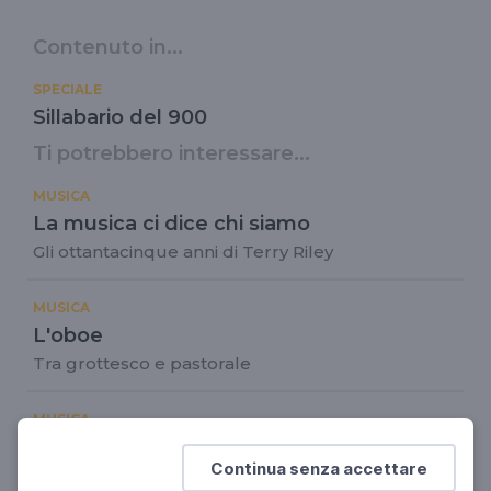
Contenuto in...
SPECIALE
Sillabario del 900
Ti potrebbero interessare...
MUSICA
La musica ci dice chi siamo
Gli ottantacinque anni di Terry Riley
MUSICA
L'oboe
Tra grottesco e pastorale
MUSICA
Il "dono meraviglioso" di Renata Tebaldi
Continua senza accettare
100 anni dalla nascita del grande soprano