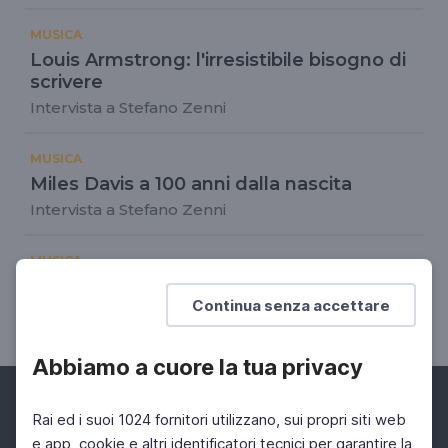
MUSICA
Louis Armstrong: l'irresistibile bisogno di
scrivere
Intervista a Stefano Zenni
MUSICA
Miles Davis a 100 anni dalla nascita
Intervista a Stefano Zenni
MUSICA
Un sax per la Festa della Musica
Continua senza accettare
Stefano Di Battista, musicista
Abbiamo a cuore la tua privacy
Rai ed i suoi 1024 fornitori utilizzano, sui propri siti web
e app, cookie e altri identificatori tecnici per garantire la