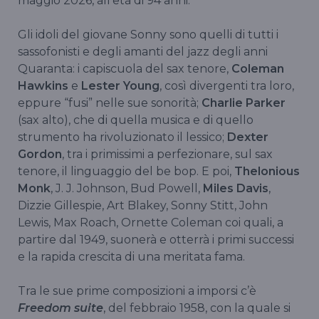
maggio 2026, all'età di 94 anni.
Gli idoli del giovane Sonny sono quelli di tutti i
sassofonisti e degli amanti del jazz degli anni
Quaranta: i capiscuola del sax tenore,
Coleman
Hawkins
e
Lester Young
, così divergenti tra loro,
eppure “fusi” nelle sue sonorità;
Charlie Parker
(sax alto), che di quella musica e di quello
strumento ha rivoluzionato il lessico;
Dexter
Gordon
, tra i primissimi a perfezionare, sul sax
tenore, il linguaggio del be bop. E poi,
Thelonious
Monk
, J. J. Johnson, Bud Powell,
Miles Davis
,
Dizzie Gillespie, Art Blakey, Sonny Stitt, John
Lewis, Max Roach, Ornette Coleman coi quali, a
partire dal 1949, suonerà e otterrà i primi successi
e la rapida crescita di una meritata fama.
Tra le sue prime composizioni a imporsi c’è
Freedom suite
, del febbraio 1958, con la quale si