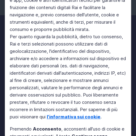
e app, cookie e altri identificatori tecnici per garantire la
fruizione dei contenuti digitali Rai e facilitare la
Facebook
Instagram
Twitter
navigazione e, previo consenso dell'utente, cookie e
strumenti equivalenti, anche di terzi, per misurare il
consumo e proporre pubblicità mirata.
Per quanto riguarda la pubblicità, dietro tuo consenso,
Rai e terzi selezionati possono utilizzare dati di
geolocalizzazione, l'identificativo del dispositivo,
archiviare e/o accedere a informazioni sul dispositivo ed
elaborare dati personali (es. dati di navigazione,
identificatori derivati dall'autenticazione, indirizzi IP, etc)
al fine di creare, selezionare e mostrare annunci
personalizzati, valutare le performance degli annunci e
derivare osservazioni sul pubblico. Puoi liberamente
prestare, rifiutare o revocare il tuo consenso senza
incorrere in limitazioni sostanziali. Per saperne di più
puoi visionare qui
l'informativa sui cookie
.
Premendo
Acconsento
, acconsenti all'uso di cookie e