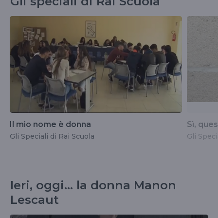
Gli speciali di Rai Scuola
Il mio nome è donna
Sì, que
Gli Speciali di Rai Scuola
Gli Speci
Ieri, oggi… la donna Manon
Lescaut