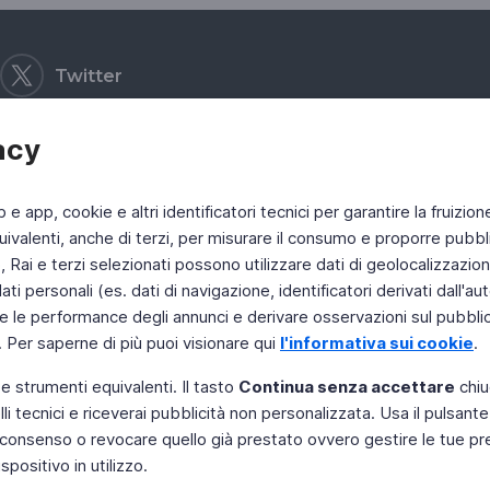
Twitter
acy
b e app, cookie e altri identificatori tecnici per garantire la fruizion
ivalenti, anche di terzi, per misurare il consumo e proporre pubbli
Rai e terzi selezionati possono utilizzare dati di geolocalizzazione,
 personali (es. dati di navigazione, identificatori derivati dall'auten
e le performance degli annunci e derivare osservazioni sul pubblico
. Per saperne di più puoi visionare qui
l'informativa sui cookie
.
 e strumenti equivalenti. Il tasto
Continua senza accettare
chiu
li tecnici e riceverai pubblicità non personalizzata. Usa il pulsant
 il consenso o revocare quello già prestato ovvero gestire le tue p
positivo in utilizzo.