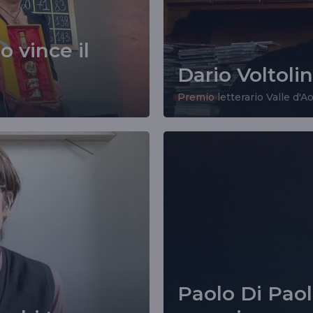
o vince il
Dario Voltolin
Premio letterario Valle d'A
Paolo Di Pao