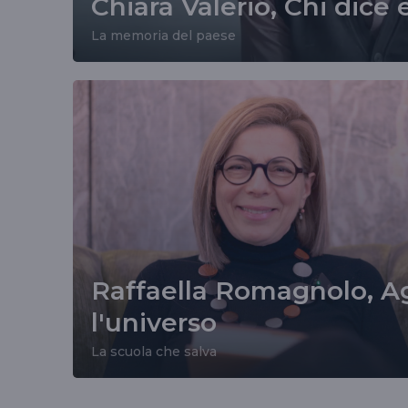
Chiara Valerio, Chi dice 
La memoria del paese
Raffaella Romagnolo, A
l'universo
La scuola che salva