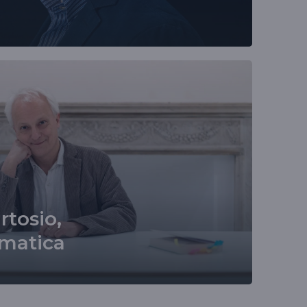
tosio,
matica