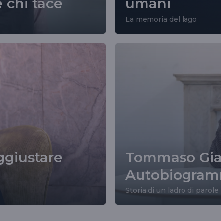
e chi tace
umani
La memoria del lago
ggiustare
Tommaso Giar
Autobiogram
Storia di un ladro di parole