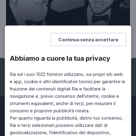
"C'era una volta in America", 1984
Continua senza accettare
L'ultimo grande film
Abbiamo a cuore la tua privacy
Rai ed i suoi 1022 fornitori utilizzano, sui propri siti web
e app, cookie e altri identificatori tecnici per garantire la
fruizione dei contenuti digitali Rai e facilitare la
Facebook
Instagram
Twitter
navigazione e, previo consenso dell'utente, cookie e
strumenti equivalenti, anche di terzi, per misurare il
consumo e proporre pubblicità mirata.
Per quanto riguarda la pubblicità, dietro tuo consenso,
Rai e terzi selezionati possono utilizzare dati di
geolocalizzazione, l'identificativo del dispositivo,