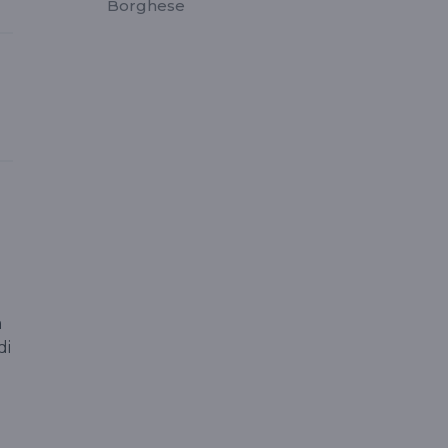
Borghese
a
di