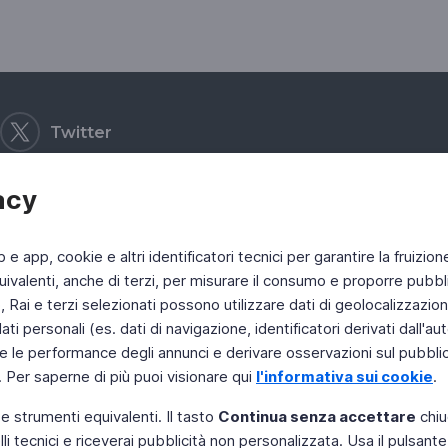
Twitter
acy
b e app, cookie e altri identificatori tecnici per garantire la fruizion
ivalenti, anche di terzi, per misurare il consumo e proporre pubbli
Rai e terzi selezionati possono utilizzare dati di geolocalizzazione,
 personali (es. dati di navigazione, identificatori derivati dall'auten
e le performance degli annunci e derivare osservazioni sul pubblico
. Per saperne di più puoi visionare qui
l'informativa sui cookie
.
 e strumenti equivalenti. Il tasto
Continua senza accettare
chiu
li tecnici e riceverai pubblicità non personalizzata. Usa il pulsant