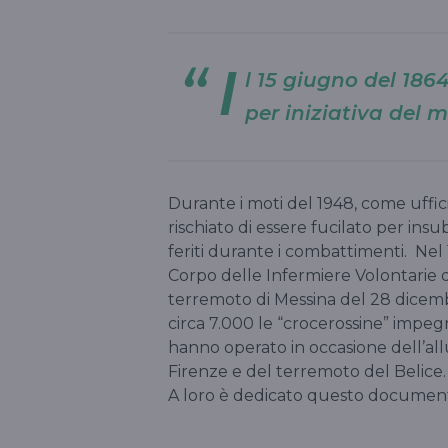
I
l 15 giugno del 186
per iniziativa del 
Durante i moti del 1948, come uffici
rischiato di essere fucilato per ins
feriti durante i combattimenti. Nel 
Corpo delle Infermiere Volontarie 
terremoto di Messina del 28 dicem
circa 7.000 le “crocerossine” impeg
hanno operato in occasione dell’allu
Firenze e del terremoto del Belice.
A loro è dedicato questo document