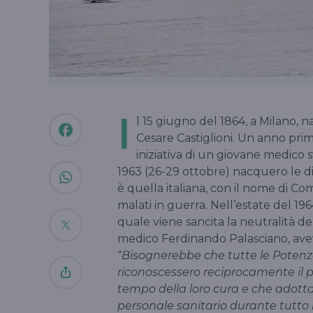
I
l 15 giugno del 1864, a Milano, n
Cesare Castiglioni. Un anno prim
iniziativa di un giovane medico
1963 (26-29 ottobre) nacquero le div
è quella italiana, con il nome di Comi
malati in guerra. Nell’estate del 19
quale viene sancita la neutralità del
medico Ferdinando Palasciano, aveva 
“
Bisognerebbe che tutte le Potenze 
riconoscessero reciprocamente il pri
tempo della loro cura e che adotta
personale sanitario durante tutto 