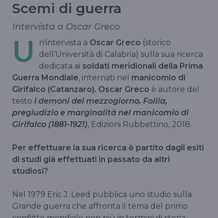
Scemi di guerra
Intervista a Oscar Greco
U
n'intervista a
Oscar Greco
(storico
dell’Università di Calabria) sulla sua ricerca
dedicata ai
soldati meridionali della Prima
Guerra Mondiale
, internati nel
manicomio di
Girifalco (Catanzaro).
Oscar Greco
è autore del
testo
I demoni del mezzogiorno. Follia,
pregiudizio e marginalità nel manicomio di
Girifalco (1881-1921)
, Edizioni Rubbettino, 2018.
Per effettuare la sua ricerca è partito dagli esiti
di studi già effettuati in passato da altri
studiosi?
Nel 1979 Eric J. Leed pubblica uno studio sulla
Grande guerra che affronta il tema del primo
conflitto mondiale non più in termini di storia