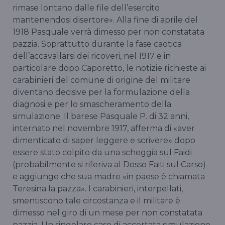
rimase lontano dalle file dell’esercito
mantenendosi disertore». Alla fine di aprile del
1918 Pasquale verrà dimesso per non constatata
pazzia. Soprattutto durante la fase caotica
dell’accavallarsi dei ricoveri, nel 1917 e in
particolare dopo Caporetto, le notizie richieste ai
carabinieri del comune di origine del militare
diventano decisive per la formulazione della
diagnosi e per lo smascheramento della
simulazione. Il barese Pasquale P. di 32 anni,
internato nel novembre 1917, afferma di «aver
dimenticato di saper leggere e scrivere» dopo
essere stato colpito da una scheggia sul Faidi
(probabilmente si riferiva al Dosso Faiti sul Carso)
e aggiunge che sua madre «in paese è chiamata
Teresina la pazza». I carabinieri, interpellati,
smentiscono tale circostanza e il militare è
dimesso nel giro di un mese per non constatata
pazzia. Un singolare caso di accertata simulazione,