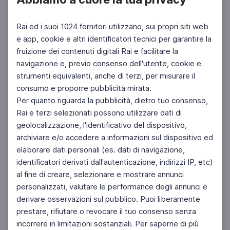
per problemi psichici. I medici di Girifalco
appurano anche che il P. è stato malato di sifilide,
Rai ed i suoi 1024 fornitori utilizzano, sui propri siti web
ma giudicano le sue stranezze come il frutto di
e app, cookie e altri identificatori tecnici per garantire la
una simulazione, avendo constatato che, giunto
fruizione dei contenuti digitali Rai e facilitare la
in manicomio, si era dimostrato tranquillo e
navigazione e, previo consenso dell'utente, cookie e
perfettamente cosciente. Il militare insiste con i
strumenti equivalenti, anche di terzi, per misurare il
medici nel far notare l’ereditarietà familiare e li
consumo e proporre pubblicità mirata.
sprona a comunicare all’ospedale militare di
Per quanto riguarda la pubblicità, dietro tuo consenso,
Catanzaro questo dato, sperando di ottenere il
Rai e terzi selezionati possono utilizzare dati di
congedo illimitato. Ma ciò, a parere dei medici,
geolocalizzazione, l'identificativo del dispositivo,
dimostra solo la volontà del paziente di
archiviare e/o accedere a informazioni sul dispositivo ed
«speculare» sui parenti malati. Il P. chiede di
elaborare dati personali (es. dati di navigazione,
essere ammesso a lavorare, ma non gli è concesso
identificatori derivati dall'autenticazione, indirizzi IP, etc)
perché sorpreso a confidare ad altri pazienti il suo
al fine di creare, selezionare e mostrare annunci
intento di scappare dalla struttura, considerata
personalizzati, valutare le performance degli annunci e
ormai lampante la simulazione. Nel periodo di
derivare osservazioni sul pubblico. Puoi liberamente
osservazione è curato con l’isolamento, la
prestare, rifiutare o revocare il tuo consenso senza
persuasione e le cure mercuriali per la sifilide.
incorrere in limitazioni sostanziali. Per saperne di più
Finché le sue condizioni sono considerate