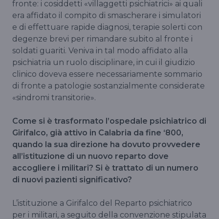
fronte: i cosiddetti «villaggetti psichiatrici» ai quali
era affidato il compito di smascherare i simulatori
e di effettuare rapide diagnosi, terapie solerti con
degenze brevi per rimandare subito al fronte i
soldati guariti. Veniva in tal modo affidato alla
psichiatria un ruolo disciplinare, in cui il giudizio
clinico doveva essere necessariamente sommario
di fronte a patologie sostanzialmente considerate
«sindromi transitorie».
Come si è trasformato l’ospedale psichiatrico di
Girifalco, già attivo in Calabria da fine ‘800,
quando la sua direzione ha dovuto provvedere
all’istituzione di un nuovo reparto dove
accogliere i militari? Si è trattato di un numero
di nuovi pazienti significativo?
L’istituzione a Girifalco del Reparto psichiatrico
per i militari, a seguito della convenzione stipulata