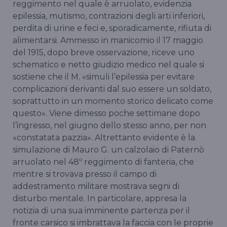
reggimento nel quale è arruolato, evidenzia
epilessia, mutismo, contrazioni degli arti inferiori,
perdita di urine e feci e, sporadicamente, rifiuta di
alimentarsi. Ammesso in manicomio il 17 maggio
del 1915, dopo breve osservazione, riceve uno
schematico e netto giudizio medico nel quale si
sostiene che il M. «simuli l’epilessia per evitare
complicazioni derivanti dal suo essere un soldato,
soprattutto in un momento storico delicato come
questo». Viene dimesso poche settimane dopo
l’ingresso, nel giugno dello stesso anno, per non
«constatata pazzia». Altrettanto evidente è la
simulazione di Mauro G. un calzolaio di Paternò
arruolato nel 48º reggimento di fanteria, che
mentre si trovava presso il campo di
addestramento militare mostrava segni di
disturbo mentale. In particolare, appresa la
notizia di una sua imminente partenza per il
fronte carsico si imbrattava la faccia con le proprie