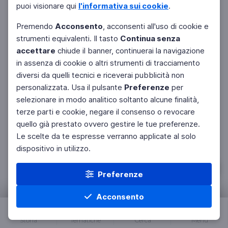
puoi visionare qui
l'informativa sui cookie
.
floridissime e il 15 ottobre del 1916 viene dimesso
per non constatata pazzia.
Premendo
Acconsento
, acconsenti all'uso di cookie e
strumenti equivalenti. Il tasto
Continua senza
Ci sono dei casi in cui era obiettivamente arduo
accettare
chiude il banner, continuerai la navigazione
individuare il confine tra disagio mentale,
in assenza di cookie o altri strumenti di tracciamento
intolleranza alla vita militare e simulazione?
diversi da quelli tecnici e riceverai pubblicità non
personalizzata. Usa il pulsante
Preferenze
per
Interessante è il caso di Vincenzo D. S., un giovane
selezionare in modo analitico soltanto alcune finalità,
ventiquattrenne di Vibonata (SA), con istruzione
terze parti e cookie, negare il consenso o revocare
elementare, soldato del 48º reggimento fanteria,
quello già prestato ovvero gestire le tue preferenze.
che ha avuto ben quattro ricoveri in manicomio. È
Le scelte da te espresse verranno applicate al solo
un classico caso di «fuga dalla guerra» con tutti i
dispositivo in utilizzo.
mezzi necessari. Durante il servizio militare presso
il corpo di addestramento, e in attesa di partire
Preferenze
per il fronte, fu affetto da febbre malarica e, per
questi motivi, ricoverato presso l’ospedale militare
Acconsento
di Catanzaro. Durante la degenza si mostrava
persona molto eccitabile, impulsiva e violenta,
Storia
Tematiche
Cerca
Menu
tanto che in due occasioni aveva mandato in