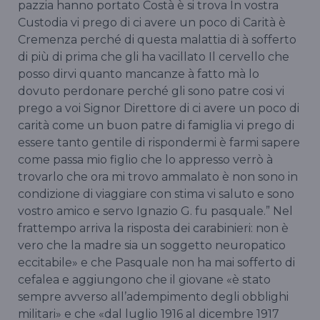
pazzia hanno portato Costà è si trova In vostra
Custodia vi prego di ci avere un poco di Carità è
Cremenza perché di questa malattia di à sofferto
di più di prima che gli ha vacillato Il cervello che
posso dirvi quanto mancanze à fatto mà lo
dovuto perdonare perché gli sono patre cosi vi
prego a voi Signor Direttore di ci avere un poco di
carità come un buon patre di famiglia vi prego di
essere tanto gentile di rispondermi è farmi sapere
come passa mio figlio che lo appresso verrò à
trovarlo che ora mi trovo ammalato è non sono in
condizione di viaggiare con stima vi saluto e sono
vostro amico e servo Ignazio G. fu pasquale.” Nel
frattempo arriva la risposta dei carabinieri: non è
vero che la madre sia un soggetto neuropatico
eccitabile» e che Pasquale non ha mai sofferto di
cefalea e aggiungono che il giovane «è stato
sempre avverso all’adempimento degli obblighi
militari» e che «dal luglio 1916 al dicembre 1917