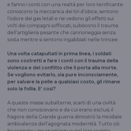
e fanno i conti con una realtà per loro terrificante:
conoscono la meccanica dei tiri d’obice, sentono
l’odore dei gas letali e ne vedono gli effetti sui
volti dei compagni soffocati, subiscono il trauma
dell’artiglieria pesante che cannoneggia senza
sosta mentre si sentono ingabbiati nelle trincee.
Una volta catapultati in prima linea, i soldati
sono costretti a fare i conti con il trauma della
violenza e del conflitto che li porta alla morte.
Se vogliono evitarlo, sia pure inconsciamente,
per salvare la pelle a qualsiasi costo, gli rimane
solo la follia. E’ così?
A queste masse subalterne, scarti di una civiltà
che non conoscevano e da cui erano esclusi, il
fragore della Grande guerra dimostrò la micidiale
ambivalenza dell’agognata modernità. Tutto ciò
ha segnato uno spartiacque nel loro recinto