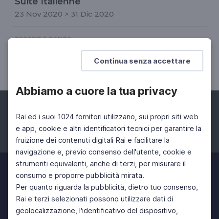
Suite Italienne
23 Nov 2020 > 31 Dic 2020
TEATRO E DANZA
Serata Giovani Coreografi
Continua senza accettare
29 Gen 2024 > 02 Feb 2024
Abbiamo a cuore la tua privacy
Rai ed i suoi 1024 fornitori utilizzano, sui propri siti web
e app, cookie e altri identificatori tecnici per garantire la
fruizione dei contenuti digitali Rai e facilitare la
Facebook
Instagram
Twitter
navigazione e, previo consenso dell'utente, cookie e
strumenti equivalenti, anche di terzi, per misurare il
consumo e proporre pubblicità mirata.
Per quanto riguarda la pubblicità, dietro tuo consenso,
Rai e terzi selezionati possono utilizzare dati di
geolocalizzazione, l'identificativo del dispositivo,