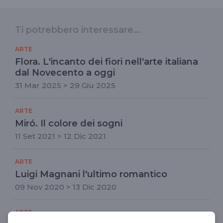
Ti potrebbero interessare...
ARTE
Flora. L'incanto dei fiori nell'arte italiana
dal Novecento a oggi
31 Mar 2025 > 29 Giu 2025
ARTE
Miró. Il colore dei sogni
11 Set 2021 > 12 Dic 2021
ARTE
Luigi Magnani l'ultimo romantico
09 Nov 2020 > 13 Dic 2020
ARTE