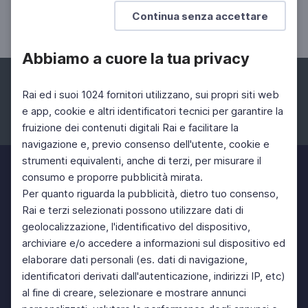
Le Forchette Parlanti di Bruno Munari
Continua senza accettare
Oggetti per giocare in libertà
Abbiamo a cuore la tua privacy
Rai ed i suoi 1024 fornitori utilizzano, sui propri siti web
e app, cookie e altri identificatori tecnici per garantire la
fruizione dei contenuti digitali Rai e facilitare la
Facebook
Instagram
Twitter
navigazione e, previo consenso dell'utente, cookie e
strumenti equivalenti, anche di terzi, per misurare il
consumo e proporre pubblicità mirata.
Per quanto riguarda la pubblicità, dietro tuo consenso,
Rai e terzi selezionati possono utilizzare dati di
geolocalizzazione, l'identificativo del dispositivo,
archiviare e/o accedere a informazioni sul dispositivo ed
elaborare dati personali (es. dati di navigazione,
identificatori derivati dall'autenticazione, indirizzi IP, etc)
al fine di creare, selezionare e mostrare annunci