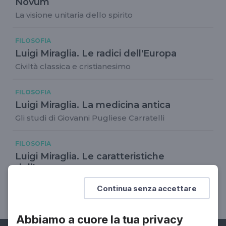
Novum
La visione unitaria dello spirito
FILOSOFIA
Luigi Miraglia. Le radici dell'Europa
Civiltà classica e cristianesimo
FILOSOFIA
Luigi Miraglia. La medicina antica
Gli studi di Giovanni Pugliese Carratelli
FILOSOFIA
Luigi Miraglia. Le caratteristiche
dell'umano
Vita biologica e vita dello spirito al tempo della
Continua senza accettare
pandemia
Abbiamo a cuore la tua privacy