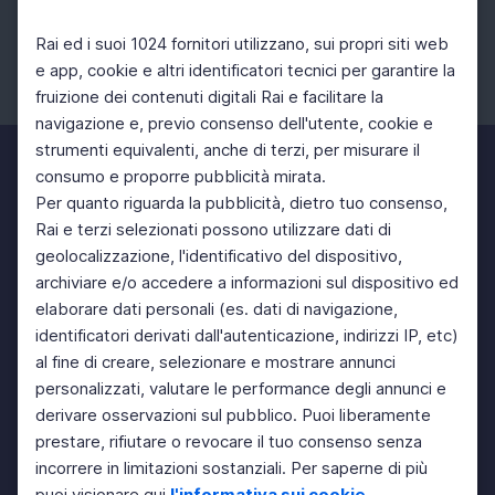
Rai ed i suoi 1024 fornitori utilizzano, sui propri siti web
e app, cookie e altri identificatori tecnici per garantire la
fruizione dei contenuti digitali Rai e facilitare la
Facebook
Instagram
Twitter
navigazione e, previo consenso dell'utente, cookie e
strumenti equivalenti, anche di terzi, per misurare il
consumo e proporre pubblicità mirata.
Per quanto riguarda la pubblicità, dietro tuo consenso,
Rai e terzi selezionati possono utilizzare dati di
geolocalizzazione, l'identificativo del dispositivo,
archiviare e/o accedere a informazioni sul dispositivo ed
elaborare dati personali (es. dati di navigazione,
identificatori derivati dall'autenticazione, indirizzi IP, etc)
al fine di creare, selezionare e mostrare annunci
personalizzati, valutare le performance degli annunci e
derivare osservazioni sul pubblico. Puoi liberamente
prestare, rifiutare o revocare il tuo consenso senza
incorrere in limitazioni sostanziali. Per saperne di più
puoi visionare qui
l'informativa sui cookie
.