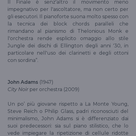
Il Finale è senz'altro il movimento meno
impegnativo per l'ascoltatore, ma non certo per
gli esecutori. Il pianoforte suona molto spesso con
la tecnica dei block chords paralleli che
rimandano al pianismo di Thelonious Monk e
l'orchestra rende esplicito omaggio allo stile
Jungle dei dischi di Ellington degli anni '30, in
particolare nell'uso dei clarinetti e degli ottoni
con sordina”.
John Adams
(1947)
City Noir
per orchestra (2009)
Un po’ più giovane rispetto a La Monte Young,
Steve Reich o Philip Glass, padri riconosciuti del
minimalismo, John Adams si è differenziato dai
suoi predecessori: sia sul piano stilistico, che lo
vede impiegare la ripetizione di cellule ridotte