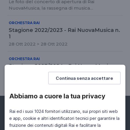
Le foto del concerto di apertura di Rai
NuovaMusica, la rassegna di musica
contemporanea dell'Orchestra Sinfonica
Nazionale della Rai. Sul podio Gergely Madaras
ORCHESTRA RAI
Stagione 2022/2023 - Rai NuovaMusica n.
1
28 Ott 2022 > 28 Ott 2022
ORCHESTRA RAI
Stagione 2023/2024 - Rai NuovaMusica n.
1
Continua senza accettare
04 Apr 2024 > 04 Apr 2024
Abbiamo a cuore la tua privacy
Rai ed i suoi 1024 fornitori utilizzano, sui propri siti web
e app, cookie e altri identificatori tecnici per garantire la
fruizione dei contenuti digitali Rai e facilitare la
Facebook
Instagram
Twitter