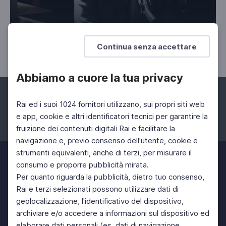
Walter Chiari: "Fino all'ultima risata"
Continua senza accettare
Secondo Episodio
Abbiamo a cuore la tua privacy
Rai ed i suoi 1024 fornitori utilizzano, sui propri siti web
e app, cookie e altri identificatori tecnici per garantire la
fruizione dei contenuti digitali Rai e facilitare la
Facebook
Instagram
Twitter
navigazione e, previo consenso dell'utente, cookie e
strumenti equivalenti, anche di terzi, per misurare il
consumo e proporre pubblicità mirata.
Per quanto riguarda la pubblicità, dietro tuo consenso,
Rai e terzi selezionati possono utilizzare dati di
geolocalizzazione, l'identificativo del dispositivo,
archiviare e/o accedere a informazioni sul dispositivo ed
elaborare dati personali (es. dati di navigazione,