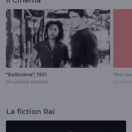
Il Cinema
"Bellissima", 1951
"Noi due
Di Luchino Visconti
Di Marin
La fiction Rai