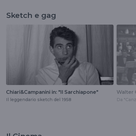
Sketch e gag
Chiari&Campanini in: "Il Sarchiapone"
Walter C
Il leggendario sketch del 1958
Da "Canz