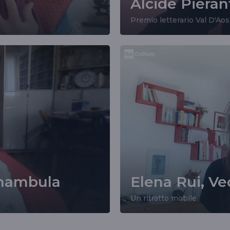
Alcide Pierant
Premio letterario Val D'Ao
nnambula
Elena Rui, V
Un ritratto mobile