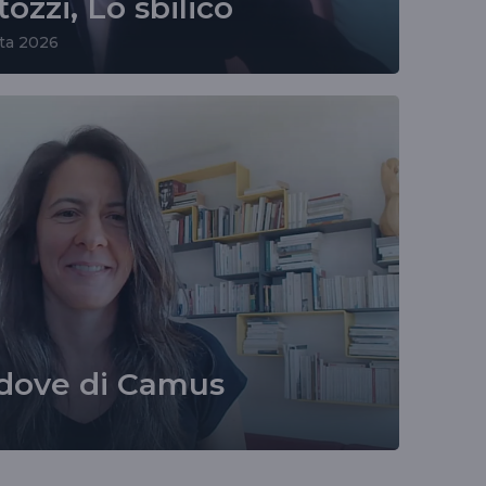
ozzi, Lo sbilico
sta 2026
edove di Camus