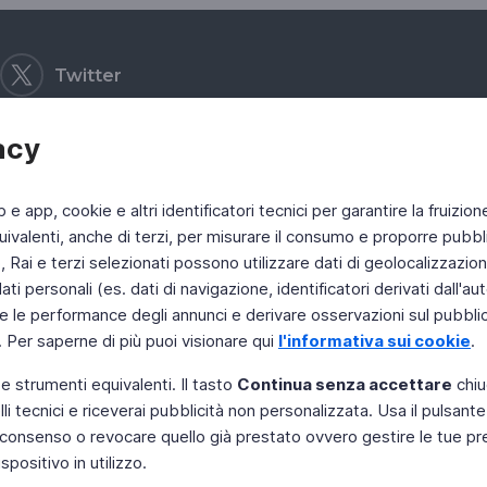
Twitter
acy
b e app, cookie e altri identificatori tecnici per garantire la fruizion
ivalenti, anche di terzi, per misurare il consumo e proporre pubbli
Rai e terzi selezionati possono utilizzare dati di geolocalizzazione,
 personali (es. dati di navigazione, identificatori derivati dall'auten
e le performance degli annunci e derivare osservazioni sul pubblico
. Per saperne di più puoi visionare qui
l'informativa sui cookie
.
 e strumenti equivalenti. Il tasto
Continua senza accettare
chiu
li tecnici e riceverai pubblicità non personalizzata. Usa il pulsant
 il consenso o revocare quello già prestato ovvero gestire le tue p
positivo in utilizzo.