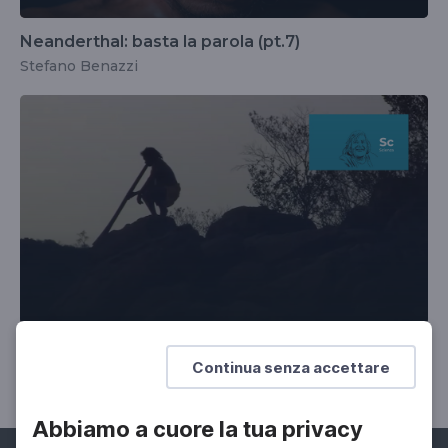
Neanderthal: basta la parola (pt.7)
Stefano Benazzi
L'umanità moderna si diffonde (pt.8)
Continua senza accettare
Olga Rickards
Abbiamo a cuore la tua privacy