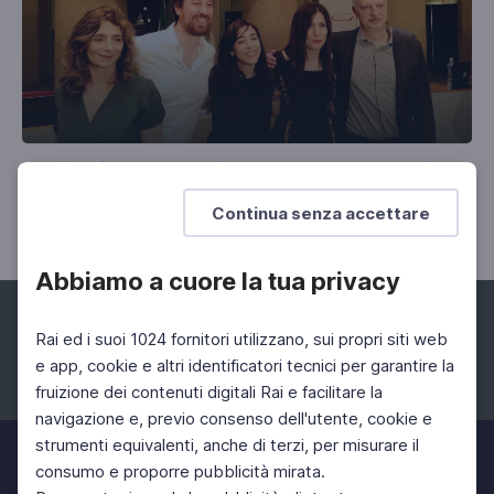
La Cinquina del Premio Strega 2019 con Flavio
Soriga
Continua senza accettare
Stasera la proclamazione del vincitore
Abbiamo a cuore la tua privacy
Rai ed i suoi 1024 fornitori utilizzano, sui propri siti web
e app, cookie e altri identificatori tecnici per garantire la
fruizione dei contenuti digitali Rai e facilitare la
Facebook
Instagram
Twitter
navigazione e, previo consenso dell'utente, cookie e
strumenti equivalenti, anche di terzi, per misurare il
consumo e proporre pubblicità mirata.